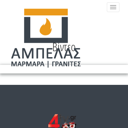
MENU
Βίντεο